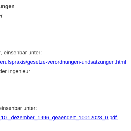
lungen
er
 einsehbar unter:
berufspraxis/gesetze-verordnungen-undsatzungen.html
er Ingenieur
insehbar unter:
_vom_10._dezember_1996_geaendert_10012023_0.pdf